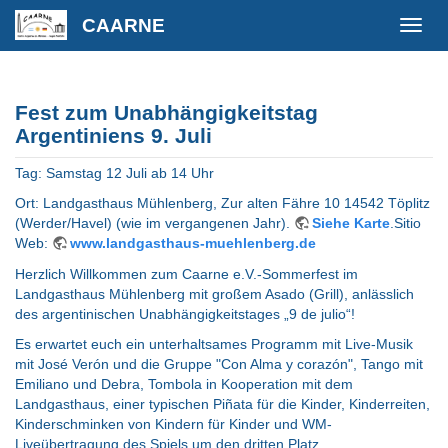
CAARNE
Fest zum Unabhängigkeitstag
Argentiniens 9. Juli
Tag: Samstag 12 Juli ab 14 Uhr
Ort: Landgasthaus Mühlenberg, Zur alten Fähre 10 14542 Töplitz
(Werder/Havel) (wie im vergangenen Jahr).
Siehe Karte
.Sitio
Web:
www.landgasthaus-muehlenberg.de
Herzlich Willkommen zum Caarne e.V.-Sommerfest im
Landgasthaus Mühlenberg mit großem Asado (Grill), anlässlich
des argentinischen Unabhängigkeitstages „9 de julio“!
Es erwartet euch ein unterhaltsames Programm mit Live-Musik
mit José Verón und die Gruppe "Con Alma y corazón", Tango mit
Emiliano und Debra, Tombola in Kooperation mit dem
Landgasthaus, einer typischen Piñata für die Kinder, Kinderreiten,
Kinderschminken von Kindern für Kinder und WM-
Liveübertragung des Spiels um den dritten Platz.