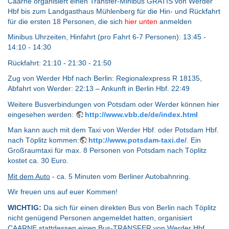
Caarne organisiert einen Transfer-Minibus GRATIS von Werder
Hbf bis zum Landgasthaus Mühlenberg für die Hin- und Rückfahrt
für die ersten 18 Personen, die sich
hier unten
anmelden
Minibus Uhrzeiten, Hinfahrt (pro Fahrt 6-7 Personen): 13:45 -
14:10 - 14:30
Rückfahrt: 21:10 - 21:30 - 21:50
Zug von Werder Hbf nach Berlin: Regionalexpress R 18135,
Abfahrt von Werder: 22:13 – Ankunft in Berlin Hbf. 22:49
Weitere Busverbindungen von Potsdam oder Werder können hier
eingesehen werden:
http://www.vbb.de/de/index.html
Man kann auch mit dem Taxi von Werder Hbf. oder Potsdam Hbf.
nach Töplitz kommen:
http://www.potsdam-taxi.de/
. Ein
Großraumtaxi für max. 8 Personen von Potsdam nach Töplitz
kostet ca. 30 Euro.
Mit dem Auto
- ca. 5 Minuten vom Berliner Autobahnring.
Wir freuen uns auf euer Kommen!
WICHTIG:
Da sich für einen direkten Bus von Berlin nach Töplitz
nicht genügend Personen angemeldet hatten, organisiert
CAARNE stattdessen einen Bus-TRANSFER von Werder Hbf.