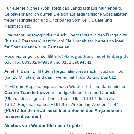
Für euer leibliches Wohl sorgt das Landgasthaus Mühlenberg.
Selbstverständlich dürfen Sie sich auf argentinische Spezialitäten
freuen! Rindfleisch und Choripanes vom Grill, Salate und
Nachtisch etc.
Übernachtungsmöglichkeit:
Auch Übernachten in den Bungalows
(bis zu 4 Personen) ist möglich! Die Umgebung bietet sich ideal
für Spaziergänge zum Zernsee an.
Reservierungen:
unter
info@landgasthaus-muehlenberg.de
oder Tel. 033202/649838 und 0152 29894841.
Anfahrt:
Bahn: 1. Mit dem Regionalexpress nach Potsdam Hbf.
(ca. 20 Minuten) und dann weiter mit Tram 92 und Bus 612.
2. Mit dem Regionalexpress nach Werder Hbf. und dann mit dem
Caarne-Transferbus
zum Landgasthaus, Hin- und Zurück.
(Uhrzeit des Zuges ab Berlin: Berlin Hbf.: 13:11 / Berlin Zoo:
13:17. Regionalexpress R18120) – Ankunft in Werder: 13:44.
(PLATZ für den BUS muss hier unten in den Angabefelern
reserviert werden)
Minibus von Werder Hbf nach Töplitz: